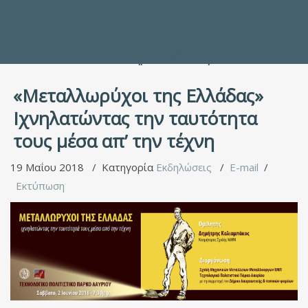
Προς τους Σπουδαστές
Ηλεκτρονικές Υπηρεσίες
Διέξοδοι στον Πολιτισμό
ΕΠΙΚΟΙΝΩΝΙΑ
Γενικές Πληροφορίες
Υπηρεσία Καταλόγου
«Μεταλλωρύχοι της Ελλάδας»
Ιχνηλατώντας την ταυτότητα
τους μέσα απ’ την τέχνη
19 Μαΐου 2018
Κατηγορία
Εκδηλώσεις
E-mail
Εκτύπωση