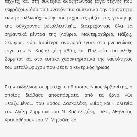
τέχνες) και στη συνέχεια αναζητώντας έργα τέχνης που
εκφράζουν όσο το δυνατόν πιο αυθεντικά την ταυτότητα
των μεταλλωρύχων έφτασε μέχρι τις ρίζες της γέννησης
της σύγχρονης μεταλλευτικής, διατρέχοντας όλα τα
σημαντικά κέντρα της (Λαύριο, Μαντεμοχώρια, Νάξος,
Σέριφος, κ.ά.). Ιδιαίτερη αναφορά έγινε στο μνημειώδες
έργο του Ν. Καζαντζάκη «Βίος και Πολιτεία του Αλέξη
Ζορμπά» και στα τυπικά χαρακτηριστικά της ταυτότητας
του μεταλλωρύχου που φέρει ο κεντρικός ήρωας.
Στην εκδήλωση συμμετείχε ο ηθοποιός Νίκος Αρβανίτης, ο
οποίος διάβασε αποσπάσματα από τα έργα «Οι
Ξεριζωμένοι» του Βάσου Δασκαλάκη, «Βίος και Πολιτεία
του Αλέξη Ζορμπά» του Ν. Καζαντζάκη, «Εις Αθηναίος
Χρυσοθήρας» του Μ. Μητσάκη κ.ά.