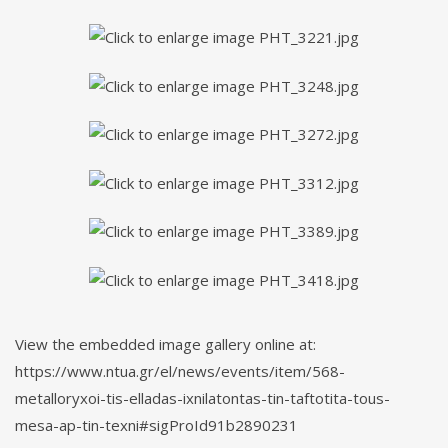
View the embedded image gallery online at:
https://www.ntua.gr/el/news/events/item/568-
metalloryxoi-tis-elladas-ixnilatontas-tin-taftotita-tous-
mesa-ap-tin-texni#sigProId91b2890231