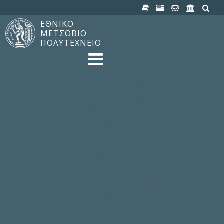
ΕΘΝΙΚΟ
ΜΕΤΣΟΒΙΟ
ΠΟΛΥΤΕΧΝΕΙΟ
TO ΠΟΛΥΤΕΧΝΕΙΟ
Δομή, Αποστολή, Αριστεία
Ιστορία του ΕΜΠ
Εγκαταστάσεις
Οργάνωση & Διοίκηση
ΝΕΑ
Ανακοινώσεις
Newsletter
Εκδηλώσεις
Προμηθέας
180 ΧΡΟΝΙΑ ΕΜΠ
ΣΠΟΥΔΕΣ & ΕΡΕΥΝΑ
Φοίτηση στο EMΠ
Προπτυχιακές Σπουδές
Μεταπτυχιακές Σπουδές
Ιδρυματικός Κατάλογος Μαθημάτων
Γνώση χωρίς Σύνορα
Εργαστήρια & Έρευνα
ΣΧΟΛΕΣ
ΠΑΡΟΧΕΣ
Προς όλα τα Μέλη