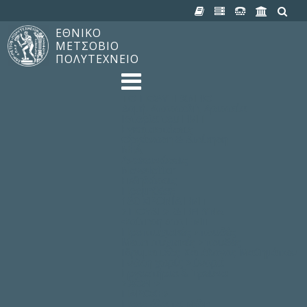
ΕΘΝΙΚΟ
ΜΕΤΣΟΒΙΟ
ΠΟΛΥΤΕΧΝΕΙΟ
TO ΠΟΛΥΤΕΧΝΕΙΟ
Δομή, Αποστολή, Αριστεία
Ιστορία του ΕΜΠ
Εγκαταστάσεις
Οργάνωση & Διοίκηση
ΝΕΑ
Ανακοινώσεις
Newsletter
Εκδηλώσεις
Προμηθέας
180 ΧΡΟΝΙΑ ΕΜΠ
ΣΠΟΥΔΕΣ & ΕΡΕΥΝΑ
Φοίτηση στο EMΠ
Προπτυχιακές Σπουδές
Μεταπτυχιακές Σπουδές
Ιδρυματικός Κατάλογος Μαθημάτων
Γνώση χωρίς Σύνορα
Εργαστήρια & Έρευνα
ΣΧΟΛΕΣ
ΠΑΡΟΧΕΣ
Προς όλα τα Μέλη