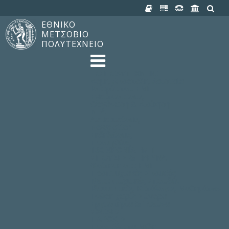
ΕΘΝΙΚΟ
ΜΕΤΣΟΒΙΟ
ΠΟΛΥΤΕΧΝΕΙΟ
TO ΠΟΛΥΤΕΧΝΕΙΟ
Δομή, Αποστολή, Αριστεία
Ιστορία του ΕΜΠ
Εγκαταστάσεις
Οργάνωση & Διοίκηση
ΝΕΑ
Ανακοινώσεις
Newsletter
Εκδηλώσεις
Προμηθέας
180 ΧΡΟΝΙΑ ΕΜΠ
ΣΠΟΥΔΕΣ & ΕΡΕΥΝΑ
Φοίτηση στο EMΠ
Προπτυχιακές Σπουδές
Μεταπτυχιακές Σπουδές
Ιδρυματικός Κατάλογος Μαθημάτων
Γνώση χωρίς Σύνορα
Εργαστήρια & Έρευνα
ΣΧΟΛΕΣ
ΠΑΡΟΧΕΣ
Προς όλα τα Μέλη