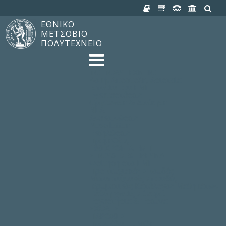
ΕΘΝΙΚΟ
ΜΕΤΣΟΒΙΟ
ΠΟΛΥΤΕΧΝΕΙΟ
TO ΠΟΛΥΤΕΧΝΕΙΟ
Δομή, Αποστολή, Αριστεία
Ιστορία του ΕΜΠ
Εγκαταστάσεις
Οργάνωση & Διοίκηση
ΝΕΑ
Ανακοινώσεις
Newsletter
Εκδηλώσεις
Προμηθέας
180 ΧΡΟΝΙΑ ΕΜΠ
ΣΠΟΥΔΕΣ & ΕΡΕΥΝΑ
Φοίτηση στο EMΠ
Προπτυχιακές Σπουδές
Μεταπτυχιακές Σπουδές
Ιδρυματικός Κατάλογος Μαθημάτων
Γνώση χωρίς Σύνορα
Εργαστήρια & Έρευνα
ΣΧΟΛΕΣ
ΠΑΡΟΧΕΣ
Προς όλα τα Μέλη