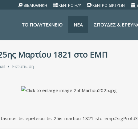
ΒΙΒΛΙΟΘΗΚΗ
ΚΕΝΤΡΟ Η/Υ
ΚΕΝΤΡΟ ΔΙΚΤΥΩΝ
TO ΠΟΛΥΤΕΧΝΕΙΟ
ΝΕΑ
ΣΠΟΥΔΕΣ & ΕΡΕΥΝ
 25ης Μαρτίου 1821 στο ΕΜΠ
ail
Εκτύπωση
rtasmos-tis-epeteiou-tis-25is-martiou-1821-sto-emp#sigProId