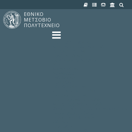
ΕΘΝΙΚΟ
ΜΕΤΣΟΒΙΟ
ΠΟΛΥΤΕΧΝΕΙΟ
TO ΠΟΛΥΤΕΧΝΕΙΟ
Δομή, Αποστολή, Αριστεία
Ιστορία του ΕΜΠ
Εγκαταστάσεις
Οργάνωση & Διοίκηση
ΝΕΑ
Ανακοινώσεις
Newsletter
Εκδηλώσεις
Προμηθέας
180 ΧΡΟΝΙΑ ΕΜΠ
ΣΠΟΥΔΕΣ & ΕΡΕΥΝΑ
Φοίτηση στο EMΠ
Προπτυχιακές Σπουδές
Μεταπτυχιακές Σπουδές
Ιδρυματικός Κατάλογος Μαθημάτων
Γνώση χωρίς Σύνορα
Εργαστήρια & Έρευνα
ΣΧΟΛΕΣ
ΠΑΡΟΧΕΣ
Προς όλα τα Μέλη