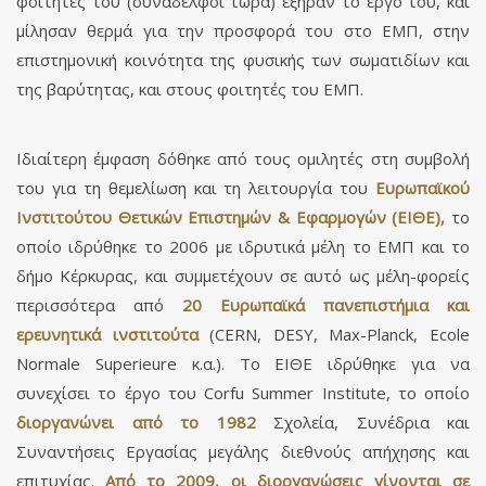
φοιτητές του (συνάδελφοι τώρα) εξήραν το έργο του, και
μίλησαν θερμά για την προσφορά του στο ΕΜΠ, στην
επιστημονική κοινότητα της φυσικής των σωματιδίων και
της βαρύτητας, και στους φοιτητές του ΕΜΠ.
Ιδιαίτερη έμφαση δόθηκε από τους ομιλητές στη συμβολή
του για τη θεμελίωση και τη λειτουργία του
Ευρωπαϊκού
Ινστιτούτου Θετικών Επιστημών & Εφαρμογών (ΕΙΘΕ),
το
οποίο ιδρύθηκε το 2006 με ιδρυτικά μέλη το ΕΜΠ και το
δήμο Κέρκυρας, και συμμετέχουν σε αυτό ως μέλη-φορείς
περισσότερα από
20 Ευρωπαϊκά πανεπιστήμια και
ερευνητικά ινστιτούτα
(CERN, DESY, Max-Planck, Ecole
Normale Superieure κ.α.). Το ΕΙΘΕ ιδρύθηκε για να
συνεχίσει το έργο του Corfu Summer Institute, το οποίο
διοργανώνει από το 1982
Σχολεία, Συνέδρια και
Συναντήσεις Εργασίας μεγάλης διεθνούς απήχησης και
επιτυχίας.
Από το 2009, οι διοργανώσεις γίνονται σε