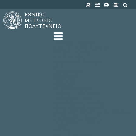
ΕΘΝΙΚΟ
ΜΕΤΣΟΒΙΟ
ΠΟΛΥΤΕΧΝΕΙΟ
TO ΠΟΛΥΤΕΧΝΕΙΟ
Δομή, Αποστολή, Αριστεία
Ιστορία του ΕΜΠ
Εγκαταστάσεις
Οργάνωση & Διοίκηση
ΝΕΑ
Ανακοινώσεις
Newsletter
Εκδηλώσεις
Προμηθέας
180 ΧΡΟΝΙΑ ΕΜΠ
ΣΠΟΥΔΕΣ & ΕΡΕΥΝΑ
Φοίτηση στο EMΠ
Προπτυχιακές Σπουδές
Μεταπτυχιακές Σπουδές
Ιδρυματικός Κατάλογος Μαθημάτων
Γνώση χωρίς Σύνορα
Εργαστήρια & Έρευνα
ΣΧΟΛΕΣ
ΠΑΡΟΧΕΣ
Προς όλα τα Μέλη