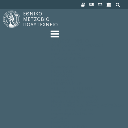
ΕΘΝΙΚΟ
ΜΕΤΣΟΒΙΟ
ΠΟΛΥΤΕΧΝΕΙΟ
TO ΠΟΛΥΤΕΧΝΕΙΟ
Δομή, Αποστολή, Αριστεία
Ιστορία του ΕΜΠ
Εγκαταστάσεις
Οργάνωση & Διοίκηση
ΝΕΑ
Ανακοινώσεις
Newsletter
Εκδηλώσεις
Προμηθέας
180 ΧΡΟΝΙΑ ΕΜΠ
ΣΠΟΥΔΕΣ & ΕΡΕΥΝΑ
Φοίτηση στο EMΠ
Προπτυχιακές Σπουδές
Μεταπτυχιακές Σπουδές
Ιδρυματικός Κατάλογος Μαθημάτων
Γνώση χωρίς Σύνορα
Εργαστήρια & Έρευνα
ΣΧΟΛΕΣ
ΠΑΡΟΧΕΣ
Προς όλα τα Μέλη