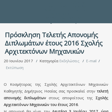
Προς τους Σπουδαστές
Ηλεκτρονικές Υπηρεσίες
Διέξοδοι στον Πολιτισμό
ΕΠΙΚΟΙΝΩΝΙΑ
Γενικές Πληροφορίες
Υπηρεσία Καταλόγου
Πρόσκληση Τελετής Απονομής
Διπλωμάτων έτους 2016 Σχολής
Αρχιτεκτόνων Μηχανικών
20 Ιουνίου 2017
Κατηγορία
Εκδηλώσεις
E-mail
Εκτύπωση
Ο Κοσμήτορας της Σχολής Αρχιτεκτόνων Μηχανικών
Καθηγητής Δημήτριος Ησαΐας σας προσκαλεί στην
τελετή
απονομής διπλωμάτων
στους αποφοίτους της
Σχολής
Αρχιτεκτόνων Μηχανικών του έτους 2016
.
Η απονομή θα γίνει την
Δευτέρα 3 Ιουλίου 2017, ώρα