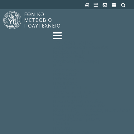
ΕΘΝΙΚΟ
ΜΕΤΣΟΒΙΟ
ΠΟΛΥΤΕΧΝΕΙΟ
TO ΠΟΛΥΤΕΧΝΕΙΟ
Δομή, Αποστολή, Αριστεία
Ιστορία του ΕΜΠ
Εγκαταστάσεις
Οργάνωση & Διοίκηση
ΝΕΑ
Ανακοινώσεις
Newsletter
Εκδηλώσεις
Προμηθέας
180 ΧΡΟΝΙΑ ΕΜΠ
ΣΠΟΥΔΕΣ & ΕΡΕΥΝΑ
Φοίτηση στο EMΠ
Προπτυχιακές Σπουδές
Μεταπτυχιακές Σπουδές
Ιδρυματικός Κατάλογος Μαθημάτων
Γνώση χωρίς Σύνορα
Εργαστήρια & Έρευνα
ΣΧΟΛΕΣ
ΠΑΡΟΧΕΣ
Προς όλα τα Μέλη