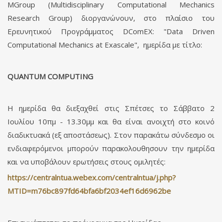
ΜGroup (Multidisciplinary Computational Mechanics
Research Group) διοργανώνουν, στο πλαίσιο του
Ερευνητικού Προγράμματος DComEX: "Data Driven
Computational Mechanics at Exascale", ημερίδα με τίτλο:
QUANTUM COMPUTING
Η ημερίδα θα διεξαχθεί στις Σπέτσες το Σάββατο 2
Ιουλίου 10πμ - 13.30μμ και θα είναι ανοιχτή στο κοινό
διαδικτυακά (εξ αποστάσεως). Στον παρακάτω σύνδεσμο οι
ενδιαφερόμενοι μπορούν παρακολουθησουν την ημερίδα
και να υποβάλουν ερωτήσεις στους ομιλητές:
https://centralntua.webex.com/centralntua/j.php?
MTID=m76bc897fd64bfa6bf2034ef16d6962be