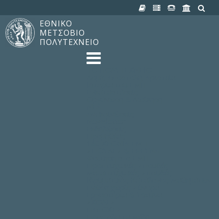
ΕΘΝΙΚΟ
ΜΕΤΣΟΒΙΟ
ΠΟΛΥΤΕΧΝΕΙΟ
TO ΠΟΛΥΤΕΧΝΕΙΟ
Δομή, Αποστολή, Αριστεία
Ιστορία του ΕΜΠ
Εγκαταστάσεις
Οργάνωση & Διοίκηση
ΝΕΑ
Ανακοινώσεις
Newsletter
Εκδηλώσεις
Προμηθέας
180 ΧΡΟΝΙΑ ΕΜΠ
ΣΠΟΥΔΕΣ & ΕΡΕΥΝΑ
Φοίτηση στο EMΠ
Προπτυχιακές Σπουδές
Μεταπτυχιακές Σπουδές
Ιδρυματικός Κατάλογος Μαθημάτων
Γνώση χωρίς Σύνορα
Εργαστήρια & Έρευνα
ΣΧΟΛΕΣ
ΠΑΡΟΧΕΣ
Προς όλα τα Μέλη