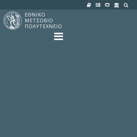
ΕΘΝΙΚΟ
ΜΕΤΣΟΒΙΟ
ΠΟΛΥΤΕΧΝΕΙΟ
TO ΠΟΛΥΤΕΧΝΕΙΟ
Δομή, Αποστολή, Αριστεία
Ιστορία του ΕΜΠ
Εγκαταστάσεις
Οργάνωση & Διοίκηση
ΝΕΑ
Ανακοινώσεις
Newsletter
Εκδηλώσεις
Προμηθέας
180 ΧΡΟΝΙΑ ΕΜΠ
ΣΠΟΥΔΕΣ & ΕΡΕΥΝΑ
Φοίτηση στο EMΠ
Προπτυχιακές Σπουδές
Μεταπτυχιακές Σπουδές
Ιδρυματικός Κατάλογος Μαθημάτων
Γνώση χωρίς Σύνορα
Εργαστήρια & Έρευνα
ΣΧΟΛΕΣ
ΠΑΡΟΧΕΣ
Προς όλα τα Μέλη