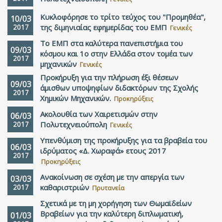
Κυκλοφόρησε το τρίτο τεύχος του "Προμηθέα",
10/03
2017
της διμηνιαίας εφημερίδας του ΕΜΠ
Γενικές
Tο ΕΜΠ στα καλύτερα πανεπιστήμια του
09/03
κόσμου και 1ο στην Ελλάδα στον τομέα των
2017
μηχανικών
Γενικές
Προκήρυξη για την πλήρωση έξι θέσεων
09/03
άμισθων υποψηφίων διδακτόρων της Σχολής
2017
Χημικών Μηχανικών.
Προκηρύξεις
Ακολουθία των Χαιρετισμών στην
06/03
2017
Πολυτεχνειούπολη
Γενικές
Υπενθύμιση της προκήρυξης για τα βραβεία του
06/03
ιδρύματος «Δ. Χωραφά» ετους 2017
2017
Προκηρύξεις
Ανακοίνωση σε σχέση με την απεργία των
03/03
2017
καθαριστριών
Πρυτανεία
Σχετικά με τη μη χορήγηση των Θωμαϊδείων
Βραβείων για την καλύτερη διπλωματική,
01/03