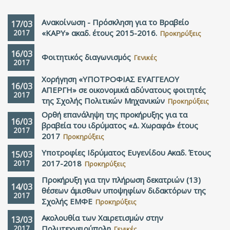
Ανακοίνωση - Πρόσκληση για το Βραβείο
17/03
2017
«ΚΑΡΥ» ακαδ. έτους 2015-2016.
Προκηρύξεις
16/03
Φοιτητικός διαγωνισμός
Γενικές
2017
Χορήγηση «ΥΠΟΤΡΟΦΙΑΣ ΕΥΑΓΓΕΛΟΥ
16/03
ΑΠΕΡΓΗ» σε οικονομικά αδύνατους φοιτητές
2017
της Σχολής Πολιτικών Μηχανικών
Προκηρύξεις
Ορθή επανάληψη της προκήρυξης για τα
16/03
βραβεία του ιδρύματος «Δ. Χωραφά» έτους
2017
2017
Προκηρύξεις
Υποτροφίες Ιδρύματος Ευγενίδου Ακαδ. Έτους
15/03
2017
2017-2018
Προκηρύξεις
Προκήρυξη για την πλήρωση δεκατριών (13)
14/03
θέσεων άμισθων υποψηφίων διδακτόρων της
2017
Σχολής ΕΜΦΕ
Προκηρύξεις
Ακολουθία των Χαιρετισμών στην
13/03
2017
Πολυτεχνειούπολη
Γενικές