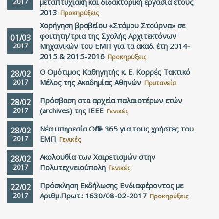
2017
μεταπτυχιακή και διδακτορική εργασία έτους
2013
Προκηρύξεις
Χορήγηση βραβείου «Στάμου Στούρνα» σε
φοιτητή/τρια της Σχολής Αρχιτεκτόνων
01/03
2017
Μηχανικών του ΕΜΠ για τα ακαδ. έτη 2014-
2015 & 2015-2016
Προκηρύξεις
Ο Ομότιμος Καθηγητής κ. Ε. Κορρές Τακτικό
28/02
2017
Μέλος της Ακαδημίας Αθηνών
Πρυτανεία
Πρόσβαση στα αρχεία παλαιοτέρων ετών
28/02
2017
(archives) της IEEE
Γενικές
Νέα υπηρεσία Office 365 για τους χρήστες του
28/02
2017
ΕΜΠ
Γενικές
Ακολουθία των Χαιρετισμών στην
28/02
2017
Πολυτεχνειούπολη
Γενικές
Πρόσκληση Εκδήλωσης Ενδιαφέροντος με
22/02
2017
Αριθμ.Πρωτ.: 1630/08-02-2017
Προκηρύξεις