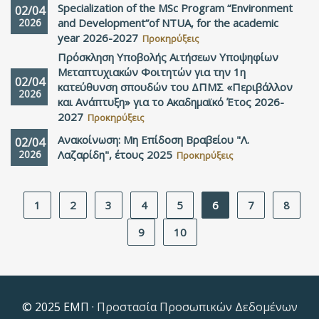
Specialization of the MSc Program “Environment
02/04
2026
and Development”of NTUA, for the academic
year 2026-2027
Προκηρύξεις
Πρόσκληση Υποβολής Αιτήσεων Υποψηφίων
Μεταπτυχιακών Φοιτητών για την 1η
02/04
κατεύθυνση σπουδών του ΔΠΜΣ «Περιβάλλον
2026
και Ανάπτυξη» για το Ακαδημαϊκό Έτος 2026-
2027
Προκηρύξεις
Ανακοίνωση: Μη Επίδοση Βραβείου "Λ.
02/04
2026
Λαζαρίδη", έτους 2025
Προκηρύξεις
1
2
3
4
5
6
7
8
9
10
© 2025 ΕΜΠ ·
Προστασία Προσωπικών Δεδομένων