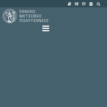
ΕΘΝΙΚΟ
ΜΕΤΣΟΒΙΟ
ΠΟΛΥΤΕΧΝΕΙΟ
TO ΠΟΛΥΤΕΧΝΕΙΟ
Δομή, Αποστολή, Αριστεία
Ιστορία του ΕΜΠ
Εγκαταστάσεις
Οργάνωση & Διοίκηση
ΝΕΑ
Ανακοινώσεις
Newsletter
Εκδηλώσεις
Προμηθέας
180 ΧΡΟΝΙΑ ΕΜΠ
ΣΠΟΥΔΕΣ & ΕΡΕΥΝΑ
Φοίτηση στο EMΠ
Προπτυχιακές Σπουδές
Μεταπτυχιακές Σπουδές
Ιδρυματικός Κατάλογος Μαθημάτων
Γνώση χωρίς Σύνορα
Εργαστήρια & Έρευνα
ΣΧΟΛΕΣ
ΠΑΡΟΧΕΣ
Προς όλα τα Μέλη