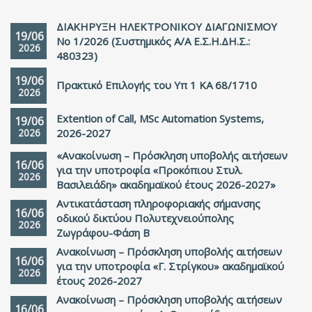
ΔΙΑΚΗΡΥΞΗ ΗΛΕΚΤΡΟΝΙΚΟΥ ΔΙΑΓΩΝΙΣΜΟΥ
19/06
Νο 1/2026 (Συστημικός Α/Α Ε.Σ.Η.ΔΗ.Σ.:
2026
480323)
19/06
Πρακτικό Επιλογής του Υπ 1 ΚΑ 68/1710
2026
Extention of Call, MSc Automation Systems,
19/06
2026
2026-2027
«Ανακοίνωση – Πρόσκληση υποβολής αιτήσεων
16/06
για την υποτροφία «Προκόπιου Στυλ.
2026
Βασιλειάδη» ακαδημαϊκού έτους 2026-2027»
Αντικατάσταση πληροφοριακής σήμανσης
16/06
οδικού δικτύου Πολυτεχνειούπολης
2026
Ζωγράφου-Φάση Β
Ανακοίνωση – Πρόσκληση υποβολής αιτήσεων
16/06
για την υποτροφία «Γ. Στρίγκου» ακαδημαϊκού
2026
έτους 2026-2027
Ανακοίνωση – Πρόσκληση υποβολής αιτήσεων
16/06