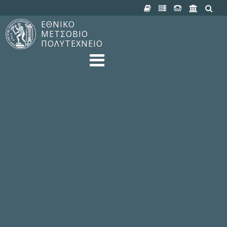
ΕΘΝΙΚΟ
ΜΕΤΣΟΒΙΟ
ΠΟΛΥΤΕΧΝΕΙΟ
TO ΠΟΛΥΤΕΧΝΕΙΟ
Δομή, Αποστολή, Αριστεία
Ιστορία του ΕΜΠ
Εγκαταστάσεις
Οργάνωση & Διοίκηση
ΝΕΑ
Ανακοινώσεις
Newsletter
Εκδηλώσεις
Προμηθέας
180 ΧΡΟΝΙΑ ΕΜΠ
ΣΠΟΥΔΕΣ & ΕΡΕΥΝΑ
Φοίτηση στο EMΠ
Προπτυχιακές Σπουδές
Μεταπτυχιακές Σπουδές
Ιδρυματικός Κατάλογος Μαθημάτων
Γνώση χωρίς Σύνορα
Εργαστήρια & Έρευνα
ΣΧΟΛΕΣ
ΠΑΡΟΧΕΣ
Προς όλα τα Μέλη