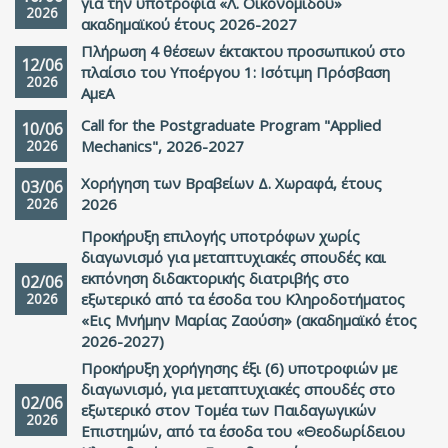
για την υποτροφία «Λ. Οικονομίδου»
2026
ακαδημαϊκού έτους 2026-2027
Πλήρωση 4 θέσεων έκτακτου προσωπικού στο
12/06
πλαίσιο του Υποέργου 1: Ισότιμη Πρόσβαση
2026
ΑμεΑ
Call for the Postgraduate Program "Applied
10/06
2026
Mechanics", 2026-2027
Χορήγηση των Βραβείων Δ. Χωραφά, έτους
03/06
2026
2026
Προκήρυξη επιλογής υποτρόφων χωρίς
διαγωνισμό για μεταπτυχιακές σπουδές και
εκπόνηση διδακτορικής διατριβής στο
02/06
2026
εξωτερικό από τα έσοδα του Κληροδοτήματος
«Εις Μνήμην Μαρίας Ζαούση» (ακαδημαϊκό έτος
2026-2027)
Προκήρυξη χορήγησης έξι (6) υποτροφιών με
διαγωνισμό, για μεταπτυχιακές σπουδές στο
02/06
εξωτερικό στον Τομέα των Παιδαγωγικών
2026
Επιστημών, από τα έσοδα του «Θεοδωρίδειου