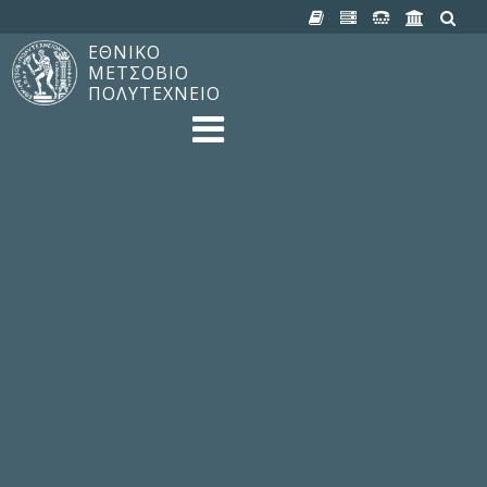
ΕΘΝΙΚΟ
ΜΕΤΣΟΒΙΟ
ΠΟΛΥΤΕΧΝΕΙΟ
TO ΠΟΛΥΤΕΧΝΕΙΟ
Δομή, Αποστολή, Αριστεία
Ιστορία του ΕΜΠ
Εγκαταστάσεις
Οργάνωση & Διοίκηση
ΝΕΑ
Ανακοινώσεις
Newsletter
Εκδηλώσεις
Προμηθέας
180 ΧΡΟΝΙΑ ΕΜΠ
ΣΠΟΥΔΕΣ & ΕΡΕΥΝΑ
Φοίτηση στο EMΠ
Προπτυχιακές Σπουδές
Μεταπτυχιακές Σπουδές
Ιδρυματικός Κατάλογος Μαθημάτων
Γνώση χωρίς Σύνορα
Εργαστήρια & Έρευνα
ΣΧΟΛΕΣ
ΠΑΡΟΧΕΣ
Προς όλα τα Μέλη