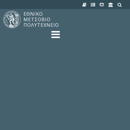
ΕΘΝΙΚΟ
ΜΕΤΣΟΒΙΟ
ΠΟΛΥΤΕΧΝΕΙΟ
TO ΠΟΛΥΤΕΧΝΕΙΟ
Δομή, Αποστολή, Αριστεία
Ιστορία του ΕΜΠ
Εγκαταστάσεις
Οργάνωση & Διοίκηση
ΝΕΑ
Ανακοινώσεις
Newsletter
Εκδηλώσεις
Προμηθέας
180 ΧΡΟΝΙΑ ΕΜΠ
ΣΠΟΥΔΕΣ & ΕΡΕΥΝΑ
Φοίτηση στο EMΠ
Προπτυχιακές Σπουδές
Μεταπτυχιακές Σπουδές
Ιδρυματικός Κατάλογος Μαθημάτων
Γνώση χωρίς Σύνορα
Εργαστήρια & Έρευνα
ΣΧΟΛΕΣ
ΠΑΡΟΧΕΣ
Προς όλα τα Μέλη