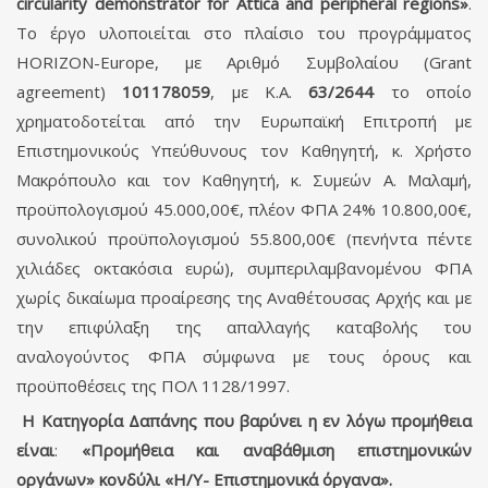
circularity demonstrator for Attica and peripheral regions»
.
To έργο υλοποιείται στο πλαίσιο του προγράμματος
HORIZON-Europe, με Αριθμό Συμβολαίου (Grant
agreement)
101178059
, με Κ.Α.
63/2644
το οποίο
χρηματοδοτείται από την Ευρωπαϊκή Επιτροπή με
Επιστημονικούς Υπεύθυνους τον Καθηγητή, κ. Χρήστο
Μακρόπουλο και τον Καθηγητή, κ. Συμεών Α. Μαλαμή,
προϋπολογισμού 45.000,00€, πλέον ΦΠΑ 24% 10.800,00€,
συνολικού προϋπολογισμού 55.800,00€ (πενήντα πέντε
χιλιάδες οκτακόσια ευρώ), συμπεριλαμβανομένου ΦΠΑ
χωρίς δικαίωμα προαίρεσης της Αναθέτουσας Αρχής και με
την επιφύλαξη της απαλλαγής καταβολής του
αναλογούντος ΦΠΑ σύμφωνα με τους όρους και
προϋποθέσεις της ΠΟΛ 1128/1997.
Η Κατηγορία Δαπάνης που βαρύνει η εν λόγω προμήθεια
είναι
:
«Προμήθεια και αναβάθμιση επιστημονικών
οργάνων» κονδύλι «Η/Υ- Επιστημονικά όργανα».