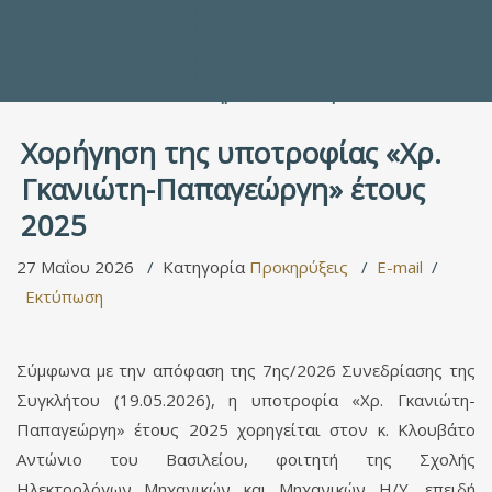
Προς τους Σπουδαστές
Ηλεκτρονικές Υπηρεσίες
Διέξοδοι στον Πολιτισμό
ΕΠΙΚΟΙΝΩΝΙΑ
Γενικές Πληροφορίες
Υπηρεσία Καταλόγου
Χορήγηση της υποτροφίας «Χρ.
Γκανιώτη-Παπαγεώργη» έτους
2025
27 Μαΐου 2026
Κατηγορία
Προκηρύξεις
E-mail
Εκτύπωση
Σύμφωνα με την απόφαση της 7ης/2026 Συνεδρίασης της
Συγκλήτου (19.05.2026), η υποτροφία «Χρ. Γκανιώτη-
Παπαγεώργη» έτους 2025 χορηγείται στον κ. Κλουβάτο
Αντώνιο του Βασιλείου, φοιτητή της Σχολής
Ηλεκτρολόγων Μηχανικών και Μηχανικών Η/Υ, επειδή