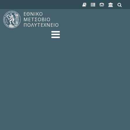
ΕΘΝΙΚΟ
ΜΕΤΣΟΒΙΟ
ΠΟΛΥΤΕΧΝΕΙΟ
TO ΠΟΛΥΤΕΧΝΕΙΟ
Δομή, Αποστολή, Αριστεία
Ιστορία του ΕΜΠ
Εγκαταστάσεις
Οργάνωση & Διοίκηση
ΝΕΑ
Ανακοινώσεις
Newsletter
Εκδηλώσεις
Προμηθέας
180 ΧΡΟΝΙΑ ΕΜΠ
ΣΠΟΥΔΕΣ & ΕΡΕΥΝΑ
Φοίτηση στο EMΠ
Προπτυχιακές Σπουδές
Μεταπτυχιακές Σπουδές
Ιδρυματικός Κατάλογος Μαθημάτων
Γνώση χωρίς Σύνορα
Εργαστήρια & Έρευνα
ΣΧΟΛΕΣ
ΠΑΡΟΧΕΣ
Προς όλα τα Μέλη