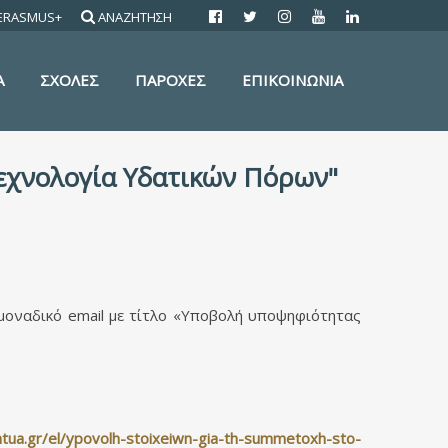
ERASMUS+
ΑΝΑΖΗΤΗΣΗ
Α
ΣΧΟΛΕΣ
ΠΑΡΟΧΕΣ
ΕΠΙΚΟΙΝΩΝΙΑ
εχνολογία Υδατικών Πόρων"
 μοναδικό email με τίτλο «Υποβολή υποψηφιότητας
ntua.gr/el/ypovolh-stoixeiwn-gia-th-summetoxh-sto-