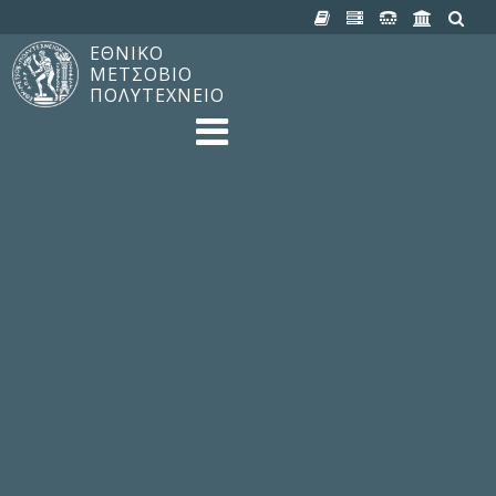
ΕΘΝΙΚΟ
ΜΕΤΣΟΒΙΟ
ΠΟΛΥΤΕΧΝΕΙΟ
TO ΠΟΛΥΤΕΧΝΕΙΟ
Δομή, Αποστολή, Αριστεία
Ιστορία του ΕΜΠ
Εγκαταστάσεις
Οργάνωση & Διοίκηση
ΝΕΑ
Ανακοινώσεις
Newsletter
Εκδηλώσεις
Προμηθέας
180 ΧΡΟΝΙΑ ΕΜΠ
ΣΠΟΥΔΕΣ & ΕΡΕΥΝΑ
Φοίτηση στο EMΠ
Προπτυχιακές Σπουδές
Μεταπτυχιακές Σπουδές
Ιδρυματικός Κατάλογος Μαθημάτων
Γνώση χωρίς Σύνορα
Εργαστήρια & Έρευνα
ΣΧΟΛΕΣ
ΠΑΡΟΧΕΣ
Προς όλα τα Μέλη