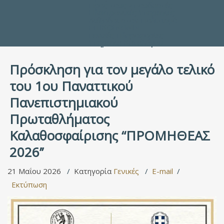
Προς τους Σπουδαστές
Ηλεκτρονικές Υπηρεσίες
Διέξοδοι στον Πολιτισμό
ΕΠΙΚΟΙΝΩΝΙΑ
Γενικές Πληροφορίες
Υπηρεσία Καταλόγου
Πρόσκληση για τον μεγάλο τελικό
του 1ου Παναττικού
Πανεπιστημιακού
Πρωταθλήματος
Καλαθοσφαίρισης “ΠΡΟΜΗΘΕΑΣ
2026’’
21 Μαΐου 2026
Κατηγορία
Γενικές
E-mail
Εκτύπωση