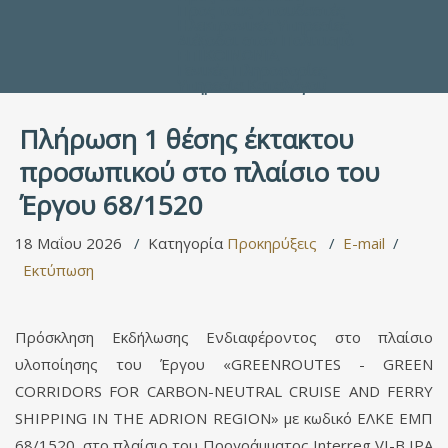
Προς τους Σπουδαστές
Ηλεκτρονικές Υπηρεσίες
Διέξοδοι στον Πολιτισμό
ΕΠΙΚΟΙΝΩΝΙΑ
Γενικές Πληροφορίες
Υπηρεσία Καταλόγου
Πλήρωση 1 θέσης έκτακτου
προσωπικού στο πλαίσιο του
Έργου 68/1520
18 Μαΐου 2026
Κατηγορία
Προκηρύξεις
E-mail
Εκτύπωση
Πρόσκληση Εκδήλωσης Ενδιαφέροντος στο πλαίσιο
υλοποίησης του Έργου «GREENROUTES - GREEN
CORRIDORS FOR CARBON-NEUTRAL CRUISE AND FERRY
SHIPPING IN THE ADRION REGION» με κωδικό ΕΛΚΕ ΕΜΠ
68/1520, στο πλαίσιο του Προγράμματος Interreg VI-B IPA