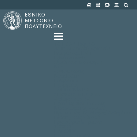
ΕΘΝΙΚΟ
ΜΕΤΣΟΒΙΟ
ΠΟΛΥΤΕΧΝΕΙΟ
TO ΠΟΛΥΤΕΧΝΕΙΟ
Δομή, Αποστολή, Αριστεία
Ιστορία του ΕΜΠ
Εγκαταστάσεις
Οργάνωση & Διοίκηση
ΝΕΑ
Ανακοινώσεις
Newsletter
Εκδηλώσεις
Προμηθέας
180 ΧΡΟΝΙΑ ΕΜΠ
ΣΠΟΥΔΕΣ & ΕΡΕΥΝΑ
Φοίτηση στο EMΠ
Προπτυχιακές Σπουδές
Μεταπτυχιακές Σπουδές
Ιδρυματικός Κατάλογος Μαθημάτων
Γνώση χωρίς Σύνορα
Εργαστήρια & Έρευνα
ΣΧΟΛΕΣ
ΠΑΡΟΧΕΣ
Προς όλα τα Μέλη