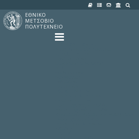
ΕΘΝΙΚΟ
ΜΕΤΣΟΒΙΟ
ΠΟΛΥΤΕΧΝΕΙΟ
TO ΠΟΛΥΤΕΧΝΕΙΟ
Δομή, Αποστολή, Αριστεία
Ιστορία του ΕΜΠ
Εγκαταστάσεις
Οργάνωση & Διοίκηση
ΝΕΑ
Ανακοινώσεις
Newsletter
Εκδηλώσεις
Προμηθέας
180 ΧΡΟΝΙΑ ΕΜΠ
ΣΠΟΥΔΕΣ & ΕΡΕΥΝΑ
Φοίτηση στο EMΠ
Προπτυχιακές Σπουδές
Μεταπτυχιακές Σπουδές
Ιδρυματικός Κατάλογος Μαθημάτων
Γνώση χωρίς Σύνορα
Εργαστήρια & Έρευνα
ΣΧΟΛΕΣ
ΠΑΡΟΧΕΣ
Προς όλα τα Μέλη