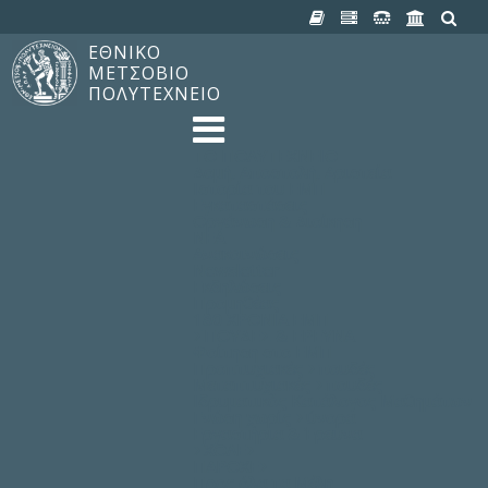
ΕΘΝΙΚΟ
ΜΕΤΣΟΒΙΟ
ΠΟΛΥΤΕΧΝΕΙΟ
TO ΠΟΛΥΤΕΧΝΕΙΟ
Δομή, Αποστολή, Αριστεία
Ιστορία του ΕΜΠ
Εγκαταστάσεις
Οργάνωση & Διοίκηση
ΝΕΑ
Ανακοινώσεις
Newsletter
Εκδηλώσεις
Προμηθέας
180 ΧΡΟΝΙΑ ΕΜΠ
ΣΠΟΥΔΕΣ & ΕΡΕΥΝΑ
Φοίτηση στο EMΠ
Προπτυχιακές Σπουδές
Μεταπτυχιακές Σπουδές
Ιδρυματικός Κατάλογος Μαθημάτων
Γνώση χωρίς Σύνορα
Εργαστήρια & Έρευνα
ΣΧΟΛΕΣ
ΠΑΡΟΧΕΣ
Προς όλα τα Μέλη