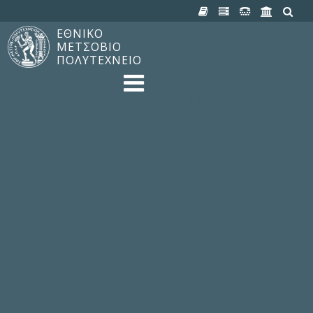
ΕΘΝΙΚΟ
ΜΕΤΣΟΒΙΟ
ΠΟΛΥΤΕΧΝΕΙΟ
TO ΠΟΛΥΤΕΧΝΕΙΟ
Δομή, Αποστολή, Αριστεία
Ιστορία του ΕΜΠ
Εγκαταστάσεις
Οργάνωση & Διοίκηση
ΝΕΑ
Ανακοινώσεις
Newsletter
Εκδηλώσεις
Προμηθέας
180 ΧΡΟΝΙΑ ΕΜΠ
ΣΠΟΥΔΕΣ & ΕΡΕΥΝΑ
Φοίτηση στο EMΠ
Προπτυχιακές Σπουδές
Μεταπτυχιακές Σπουδές
Ιδρυματικός Κατάλογος Μαθημάτων
Γνώση χωρίς Σύνορα
Εργαστήρια & Έρευνα
ΣΧΟΛΕΣ
ΠΑΡΟΧΕΣ
Προς όλα τα Μέλη