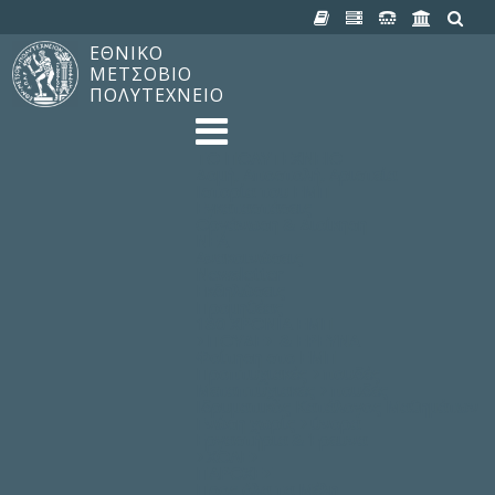
ΕΘΝΙΚΟ
ΜΕΤΣΟΒΙΟ
ΠΟΛΥΤΕΧΝΕΙΟ
TO ΠΟΛΥΤΕΧΝΕΙΟ
Δομή, Αποστολή, Αριστεία
Ιστορία του ΕΜΠ
Εγκαταστάσεις
Οργάνωση & Διοίκηση
ΝΕΑ
Ανακοινώσεις
Newsletter
Εκδηλώσεις
Προμηθέας
180 ΧΡΟΝΙΑ ΕΜΠ
ΣΠΟΥΔΕΣ & ΕΡΕΥΝΑ
Φοίτηση στο EMΠ
Προπτυχιακές Σπουδές
Μεταπτυχιακές Σπουδές
Ιδρυματικός Κατάλογος Μαθημάτων
Γνώση χωρίς Σύνορα
Εργαστήρια & Έρευνα
ΣΧΟΛΕΣ
ΠΑΡΟΧΕΣ
Προς όλα τα Μέλη