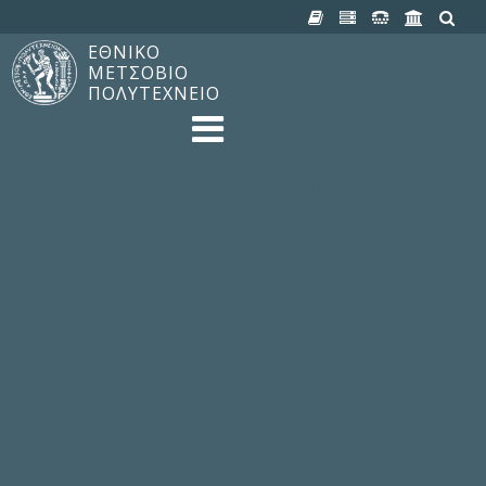
ΕΘΝΙΚΟ
ΜΕΤΣΟΒΙΟ
ΠΟΛΥΤΕΧΝΕΙΟ
TO ΠΟΛΥΤΕΧΝΕΙΟ
Δομή, Αποστολή, Αριστεία
Ιστορία του ΕΜΠ
Εγκαταστάσεις
Οργάνωση & Διοίκηση
ΝΕΑ
Ανακοινώσεις
Newsletter
Εκδηλώσεις
Προμηθέας
180 ΧΡΟΝΙΑ ΕΜΠ
ΣΠΟΥΔΕΣ & ΕΡΕΥΝΑ
Φοίτηση στο EMΠ
Προπτυχιακές Σπουδές
Μεταπτυχιακές Σπουδές
Ιδρυματικός Κατάλογος Μαθημάτων
Γνώση χωρίς Σύνορα
Εργαστήρια & Έρευνα
ΣΧΟΛΕΣ
ΠΑΡΟΧΕΣ
Προς όλα τα Μέλη