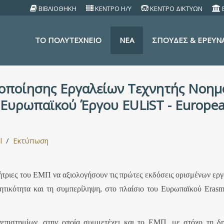
ΒΙΒΛΙΟΘΗΚΗ
ΚΕΝΤΡΟ Η/Υ
ΚΕΝΤΡΟ ΔΙΚΤΥΩΝ
TO ΠΟΛΥΤΕΧΝΕΙΟ
ΝΕΑ
ΣΠΟΥΔΕΣ & ΕΡΕΥΝ
λοποίησης Εργαλείων Τεχνητής Νοημ
Ευρωπαϊκού Έργου EULiST - European 
l
Εκτύπωση
τήτριες του ΕΜΠ να αξιολογήσουν τις πρώτες εκδόσεις ορισμένων ερ
ινητικότητα και τη συμπερίληψη, στο πλαίσιο του Ευρωπαϊκού Era
πιστημίων, στην οποία συμμετέχει και το ΕΜΠ, με στόχο τη δημ