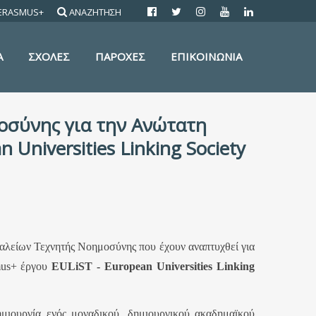
ERASMUS+
ΑΝΑΖΗΤΗΣΗ
Α
ΣΧΟΛΕΣ
ΠΑΡΟΧΕΣ
ΕΠΙΚΟΙΝΩΝΙΑ
οσύνης για την Ανώτατη
Universities Linking Society
γαλείων Τεχνητής Νοημοσύνης που έχουν αναπτυχθεί για
smus+ έργου
EULiST
- European
Universities
Linking
ιουργία ενός μοναδικού, δημιουργικού ακαδημαϊκού