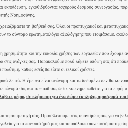
αι εκπαίδευση, εγκαθιδρύοντας ισχυρούς δεσμούς συνεργασίας, παρέ
χνητής Νοημοσύνης.
χρειαζόμαστε τη βοήθειά σας. Όλοι οι προπτυχιακοί και μεταπτυχιακ
σουν το σύντομο ερωτηματολόγιο αξιολόγησης που ετοιμάσαμε, ακολ
 χρησιμότητα και την ευκολία χρήσης των εργαλείων που έχουμε αν
α στις ανάγκες σας. Παρακαλούμε πολύ λάβετε υπόψη σας ότι πρόκειτ
 πολύτιμη, καθώς εσείς θα είστε οι τελικοί χρήστες.
κά λεπτά. Η έρευνα είναι ανώνυμη και τα δεδομένα δεν θα κοινοποι
τεπώνυμό σας και το email σας ώστε να ενημερωθείτε για τα ευρήμα
 λάβετε μέρος σε κλήρωση για ένα δώρο έκπληξη, προσφορά του
αι τη συμμετοχή σας. Προσβλέπουμε στις απαντήσεις σας για να βελ
αλεία για το πανεπιστήμιό μας και τα υπόλοιπα πανεπιστήμια της σ