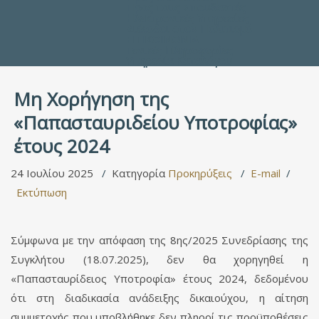
Προς τους Σπουδαστές
Ηλεκτρονικές Υπηρεσίες
Διέξοδοι στον Πολιτισμό
ΕΠΙΚΟΙΝΩΝΙΑ
Γενικές Πληροφορίες
Υπηρεσία Καταλόγου
Μη Χορήγηση της
«Παπασταυριδείου Υποτροφίας»
έτους 2024
24 Ιουλίου 2025
Κατηγορία
Προκηρύξεις
E-mail
Εκτύπωση
Σύμφωνα με την απόφαση της 8ης/2025 Συνεδρίασης της
Συγκλήτου (18.07.2025), δεν θα χορηγηθεί η
«Παπασταυρίδειος Υποτροφία» έτους 2024, δεδομένου
ότι στη διαδικασία ανάδειξης δικαιούχου, η αίτηση
συμμετοχής που υποβλήθηκε δεν πληροί τις προϋποθέσεις