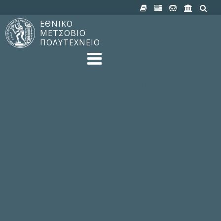
ΕΘΝΙΚΟ
ΜΕΤΣΟΒΙΟ
ΠΟΛΥΤΕΧΝΕΙΟ
TO ΠΟΛΥΤΕΧΝΕΙΟ
Δομή, Αποστολή, Αριστεία
Ιστορία του ΕΜΠ
Εγκαταστάσεις
Οργάνωση & Διοίκηση
ΝΕΑ
Ανακοινώσεις
Newsletter
Εκδηλώσεις
Προμηθέας
180 ΧΡΟΝΙΑ ΕΜΠ
ΣΠΟΥΔΕΣ & ΕΡΕΥΝΑ
Φοίτηση στο EMΠ
Προπτυχιακές Σπουδές
Μεταπτυχιακές Σπουδές
Ιδρυματικός Κατάλογος Μαθημάτων
Γνώση χωρίς Σύνορα
Εργαστήρια & Έρευνα
ΣΧΟΛΕΣ
ΠΑΡΟΧΕΣ
Προς όλα τα Μέλη