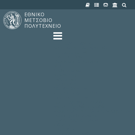
ΕΘΝΙΚΟ
ΜΕΤΣΟΒΙΟ
ΠΟΛΥΤΕΧΝΕΙΟ
TO ΠΟΛΥΤΕΧΝΕΙΟ
Δομή, Αποστολή, Αριστεία
Ιστορία του ΕΜΠ
Εγκαταστάσεις
Οργάνωση & Διοίκηση
ΝΕΑ
Ανακοινώσεις
Newsletter
Εκδηλώσεις
Προμηθέας
180 ΧΡΟΝΙΑ ΕΜΠ
ΣΠΟΥΔΕΣ & ΕΡΕΥΝΑ
Φοίτηση στο EMΠ
Προπτυχιακές Σπουδές
Μεταπτυχιακές Σπουδές
Ιδρυματικός Κατάλογος Μαθημάτων
Γνώση χωρίς Σύνορα
Εργαστήρια & Έρευνα
ΣΧΟΛΕΣ
ΠΑΡΟΧΕΣ
Προς όλα τα Μέλη