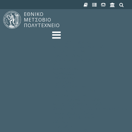
ΕΘΝΙΚΟ
ΜΕΤΣΟΒΙΟ
ΠΟΛΥΤΕΧΝΕΙΟ
TO ΠΟΛΥΤΕΧΝΕΙΟ
Δομή, Αποστολή, Αριστεία
Ιστορία του ΕΜΠ
Εγκαταστάσεις
Οργάνωση & Διοίκηση
ΝΕΑ
Ανακοινώσεις
Newsletter
Εκδηλώσεις
Προμηθέας
180 ΧΡΟΝΙΑ ΕΜΠ
ΣΠΟΥΔΕΣ & ΕΡΕΥΝΑ
Φοίτηση στο EMΠ
Προπτυχιακές Σπουδές
Μεταπτυχιακές Σπουδές
Ιδρυματικός Κατάλογος Μαθημάτων
Γνώση χωρίς Σύνορα
Εργαστήρια & Έρευνα
ΣΧΟΛΕΣ
ΠΑΡΟΧΕΣ
Προς όλα τα Μέλη