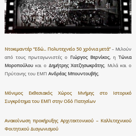
Ντοκιμαντέρ “Εδώ... Πολυτεχνείο 50 χρόνια μετά”
– Μιλούν
από τους πρωταγωνιστές ο
Γιώργος Βερνίκος
, η
Τώνια
Μοροπούλου
και ο
Δημήτρης Χατζησωκράτης
. Μιλά και ο
Πρύτανης του ΕΜΠ
Ανδρέας Μπουντουβής
.
Μόνιμος Εκθεσιακός Χώρος Μνήμης στο Ιστορικό
Συγκρότημα του ΕΜΠ στην Οδό Πατησίων
Ανακοίνωση προκήρυξης Αρχιτεκτονικού – Καλλιτεχνικού
Φοιτητικού Διαγωνισμού