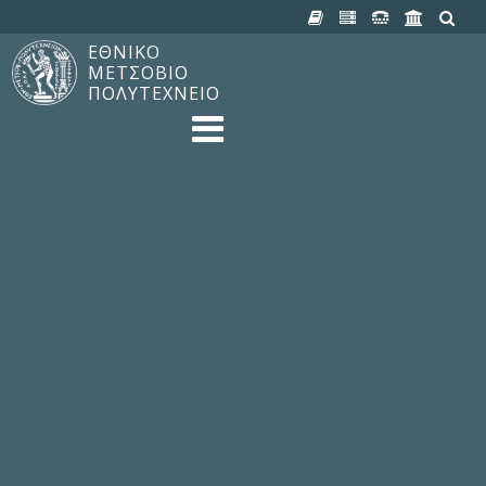
ΕΘΝΙΚΟ
ΜΕΤΣΟΒΙΟ
ΠΟΛΥΤΕΧΝΕΙΟ
TO ΠΟΛΥΤΕΧΝΕΙΟ
Δομή, Αποστολή, Αριστεία
Ιστορία του ΕΜΠ
Εγκαταστάσεις
Οργάνωση & Διοίκηση
ΝΕΑ
Ανακοινώσεις
Newsletter
Εκδηλώσεις
Προμηθέας
180 ΧΡΟΝΙΑ ΕΜΠ
ΣΠΟΥΔΕΣ & ΕΡΕΥΝΑ
Φοίτηση στο EMΠ
Προπτυχιακές Σπουδές
Μεταπτυχιακές Σπουδές
Ιδρυματικός Κατάλογος Μαθημάτων
Γνώση χωρίς Σύνορα
Εργαστήρια & Έρευνα
ΣΧΟΛΕΣ
ΠΑΡΟΧΕΣ
Προς όλα τα Μέλη