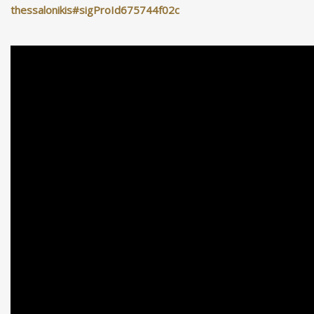
thessalonikis#sigProId675744f02c