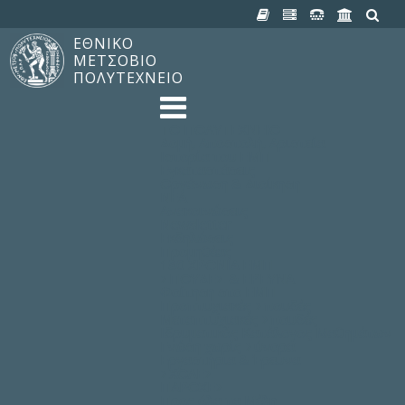
ΕΘΝΙΚΟ
ΜΕΤΣΟΒΙΟ
ΠΟΛΥΤΕΧΝΕΙΟ
TO ΠΟΛΥΤΕΧΝΕΙΟ
Δομή, Αποστολή, Αριστεία
Ιστορία του ΕΜΠ
Εγκαταστάσεις
Οργάνωση & Διοίκηση
ΝΕΑ
Ανακοινώσεις
Newsletter
Εκδηλώσεις
Προμηθέας
180 ΧΡΟΝΙΑ ΕΜΠ
ΣΠΟΥΔΕΣ & ΕΡΕΥΝΑ
Φοίτηση στο EMΠ
Προπτυχιακές Σπουδές
Μεταπτυχιακές Σπουδές
Ιδρυματικός Κατάλογος Μαθημάτων
Γνώση χωρίς Σύνορα
Εργαστήρια & Έρευνα
ΣΧΟΛΕΣ
ΠΑΡΟΧΕΣ
Προς όλα τα Μέλη