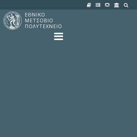
ΕΘΝΙΚΟ
ΜΕΤΣΟΒΙΟ
ΠΟΛΥΤΕΧΝΕΙΟ
TO ΠΟΛΥΤΕΧΝΕΙΟ
Δομή, Αποστολή, Αριστεία
Ιστορία του ΕΜΠ
Εγκαταστάσεις
Οργάνωση & Διοίκηση
ΝΕΑ
Ανακοινώσεις
Newsletter
Εκδηλώσεις
Προμηθέας
180 ΧΡΟΝΙΑ ΕΜΠ
ΣΠΟΥΔΕΣ & ΕΡΕΥΝΑ
Φοίτηση στο EMΠ
Προπτυχιακές Σπουδές
Μεταπτυχιακές Σπουδές
Ιδρυματικός Κατάλογος Μαθημάτων
Γνώση χωρίς Σύνορα
Εργαστήρια & Έρευνα
ΣΧΟΛΕΣ
ΠΑΡΟΧΕΣ
Προς όλα τα Μέλη