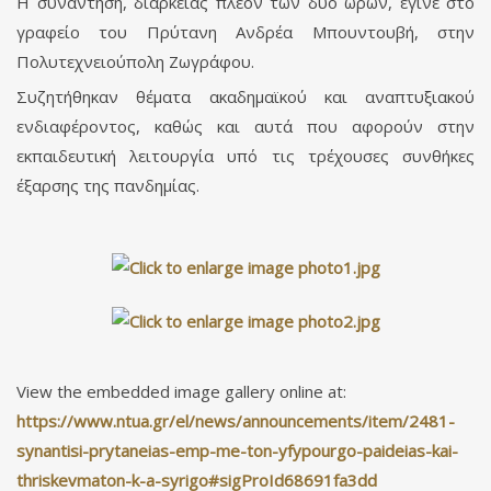
Η συνάντηση, διάρκειας πλέον των δύο ωρών, έγινε στο
γραφείο του Πρύτανη Ανδρέα Μπουντουβή, στην
Πολυτεχνειούπολη Ζωγράφου.
Συζητήθηκαν θέματα ακαδημαϊκού και αναπτυξιακού
ενδιαφέροντος, καθώς και αυτά που αφορούν στην
εκπαιδευτική λειτουργία υπό τις τρέχουσες συνθήκες
έξαρσης της πανδημίας.
View the embedded image gallery online at:
https://www.ntua.gr/el/news/announcements/item/2481-
synantisi-prytaneias-emp-me-ton-yfypourgo-paideias-kai-
thriskevmaton-k-a-syrigo#sigProId68691fa3dd