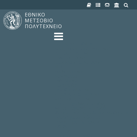
ΕΘΝΙΚΟ
ΜΕΤΣΟΒΙΟ
ΠΟΛΥΤΕΧΝΕΙΟ
TO ΠΟΛΥΤΕΧΝΕΙΟ
Δομή, Αποστολή, Αριστεία
Ιστορία του ΕΜΠ
Εγκαταστάσεις
Οργάνωση & Διοίκηση
ΝΕΑ
Ανακοινώσεις
Newsletter
Εκδηλώσεις
Προμηθέας
180 ΧΡΟΝΙΑ ΕΜΠ
ΣΠΟΥΔΕΣ & ΕΡΕΥΝΑ
Φοίτηση στο EMΠ
Προπτυχιακές Σπουδές
Μεταπτυχιακές Σπουδές
Ιδρυματικός Κατάλογος Μαθημάτων
Γνώση χωρίς Σύνορα
Εργαστήρια & Έρευνα
ΣΧΟΛΕΣ
ΠΑΡΟΧΕΣ
Προς όλα τα Μέλη