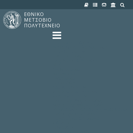
ΕΘΝΙΚΟ
ΜΕΤΣΟΒΙΟ
ΠΟΛΥΤΕΧΝΕΙΟ
TO ΠΟΛΥΤΕΧΝΕΙΟ
Δομή, Αποστολή, Αριστεία
Ιστορία του ΕΜΠ
Εγκαταστάσεις
Οργάνωση & Διοίκηση
ΝΕΑ
Ανακοινώσεις
Newsletter
Εκδηλώσεις
Προμηθέας
180 ΧΡΟΝΙΑ ΕΜΠ
ΣΠΟΥΔΕΣ & ΕΡΕΥΝΑ
Φοίτηση στο EMΠ
Προπτυχιακές Σπουδές
Μεταπτυχιακές Σπουδές
Ιδρυματικός Κατάλογος Μαθημάτων
Γνώση χωρίς Σύνορα
Εργαστήρια & Έρευνα
ΣΧΟΛΕΣ
ΠΑΡΟΧΕΣ
Προς όλα τα Μέλη