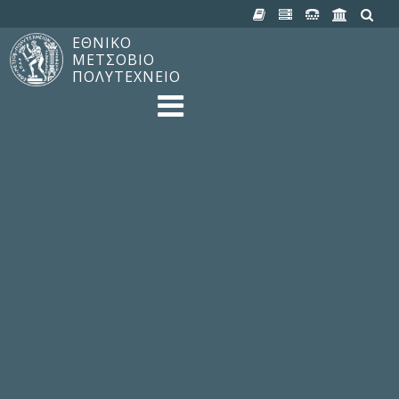
ΕΘΝΙΚΟ
ΜΕΤΣΟΒΙΟ
ΠΟΛΥΤΕΧΝΕΙΟ
TO ΠΟΛΥΤΕΧΝΕΙΟ
Δομή, Αποστολή, Αριστεία
Ιστορία του ΕΜΠ
Εγκαταστάσεις
Οργάνωση & Διοίκηση
ΝΕΑ
Ανακοινώσεις
Newsletter
Εκδηλώσεις
Προμηθέας
180 ΧΡΟΝΙΑ ΕΜΠ
ΣΠΟΥΔΕΣ & ΕΡΕΥΝΑ
Φοίτηση στο EMΠ
Προπτυχιακές Σπουδές
Μεταπτυχιακές Σπουδές
Ιδρυματικός Κατάλογος Μαθημάτων
Γνώση χωρίς Σύνορα
Εργαστήρια & Έρευνα
ΣΧΟΛΕΣ
ΠΑΡΟΧΕΣ
Προς όλα τα Μέλη