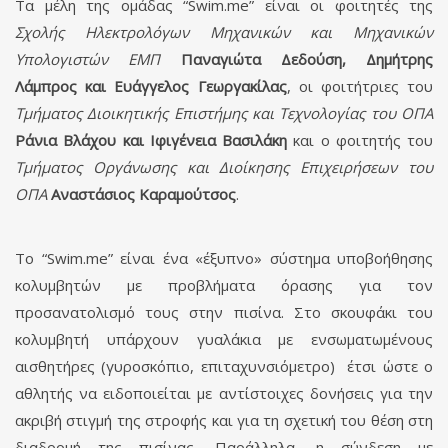
Τα μέλη της ομάδας “Swim.me” είναι οι φοιτητές της
Σχολής Ηλεκτρολόγων Μηχανικών και Μηχανικών
Υπολογιστών ΕΜΠ
Παναγιώτα Δεδούση, Δημήτρης
Λάμπρος και Ευάγγελος Γεωργακίλας
, οι φοιτήτριες του
Τμήματος Διοικητικής Επιστήμης και Τεχνολογίας του ΟΠΑ
Ράνια Βλάχου και Ιφιγένεια Βασιλάκη
και ο φοιτητής του
Τμήματος Οργάνωσης και Διοίκησης Επιχειρήσεων του
ΟΠΑ
Αναστάσιος Καραμούτσος
.
To “Swim.me” είναι ένα «έξυπνο» σύστημα υποβοήθησης
κολυμβητών με προβλήματα όρασης για τον
προσανατολισμό τους στην πισίνα. Στο σκουφάκι του
κολυμβητή υπάρχουν γυαλάκια με ενσωματωμένους
αισθητήρες (γυροσκόπιο, επιταχυνσιόμετρο) έτσι ώστε ο
αθλητής να ειδοποιείται με αντίστοιχες δονήσεις για την
ακριβή στιγμή της στροφής και για τη σχετική του θέση στη
διαδρομή της πισίνας. Παράλληλα, η σύνδεση με