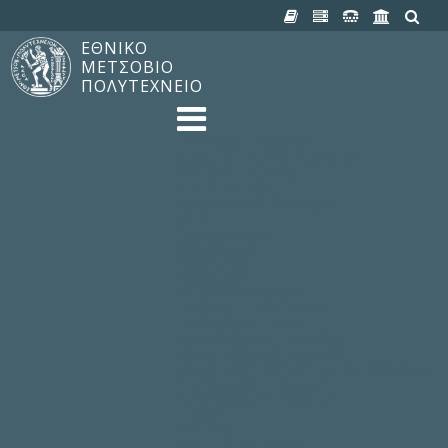
ΕΘΝΙΚΟ
ΜΕΤΣΟΒΙΟ
ΠΟΛΥΤΕΧΝΕΙΟ
TO ΠΟΛΥΤΕΧΝΕΙΟ
Δομή, Αποστολή, Αριστεία
Ιστορία του ΕΜΠ
Εγκαταστάσεις
Οργάνωση & Διοίκηση
ΝΕΑ
Ανακοινώσεις
Newsletter
Εκδηλώσεις
Προμηθέας
180 ΧΡΟΝΙΑ ΕΜΠ
ΣΠΟΥΔΕΣ & ΕΡΕΥΝΑ
Φοίτηση στο EMΠ
Προπτυχιακές Σπουδές
Μεταπτυχιακές Σπουδές
Ιδρυματικός Κατάλογος Μαθημάτων
Γνώση χωρίς Σύνορα
Εργαστήρια & Έρευνα
ΣΧΟΛΕΣ
ΠΑΡΟΧΕΣ
Προς όλα τα Μέλη