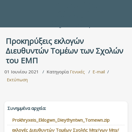
Προς τους Σπουδαστές
Ηλεκτρονικές Υπηρεσίες
Διέξοδοι στον Πολιτισμό
ΕΠΙΚΟΙΝΩΝΙΑ
Γενικές Πληροφορίες
Υπηρεσία Καταλόγου
Προκηρύξεις εκλογών
Διευθυντών Τομέων των Σχολών
του ΕΜΠ
01 Ιουνίου 2021
Κατηγορία
Γενικές
E-mail
Εκτύπωση
Συνημμένα αρχεία:
Prokhryxeis_Eklogwn_Dieythyntwn_Tomewn.zip
εκλογές Διευθυντών Τομέων Σχολής Μηχ/γων Μηχ/