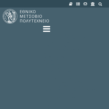
ΕΘΝΙΚΟ
ΜΕΤΣΟΒΙΟ
ΠΟΛΥΤΕΧΝΕΙΟ
TO ΠΟΛΥΤΕΧΝΕΙΟ
Δομή, Αποστολή, Αριστεία
Ιστορία του ΕΜΠ
Εγκαταστάσεις
Οργάνωση & Διοίκηση
ΝΕΑ
Ανακοινώσεις
Newsletter
Εκδηλώσεις
Προμηθέας
180 ΧΡΟΝΙΑ ΕΜΠ
ΣΠΟΥΔΕΣ & ΕΡΕΥΝΑ
Φοίτηση στο EMΠ
Προπτυχιακές Σπουδές
Μεταπτυχιακές Σπουδές
Ιδρυματικός Κατάλογος Μαθημάτων
Γνώση χωρίς Σύνορα
Εργαστήρια & Έρευνα
ΣΧΟΛΕΣ
ΠΑΡΟΧΕΣ
Προς όλα τα Μέλη