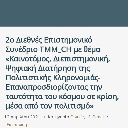
Προς τους Σπουδαστές
Ηλεκτρονικές Υπηρεσίες
Διέξοδοι στον Πολιτισμό
ΕΠΙΚΟΙΝΩΝΙΑ
Γενικές Πληροφορίες
Υπηρεσία Καταλόγου
2ο Διεθνές Επιστημονικό
Συνέδριο TMM_CH με θέμα
«Καινοτόμος, Διεπιστημονική,
Ψηφιακή Διατήρηση της
Πολιτιστικής Κληρονομιάς-
Επαναπροσδιορίζοντας την
ταυτότητα του κόσμου σε κρίση,
μέσα από τον πολιτισμό»
12 Απριλίου 2021
Κατηγορία
Γενικές
E-mail
Εκτύπωση