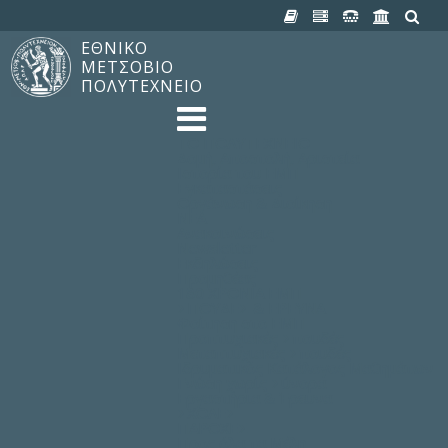
ΕΘΝΙΚΟ
ΜΕΤΣΟΒΙΟ
ΠΟΛΥΤΕΧΝΕΙΟ
TO ΠΟΛΥΤΕΧΝΕΙΟ
Δομή, Αποστολή, Αριστεία
Ιστορία του ΕΜΠ
Εγκαταστάσεις
Οργάνωση & Διοίκηση
ΝΕΑ
Ανακοινώσεις
Newsletter
Εκδηλώσεις
Προμηθέας
180 ΧΡΟΝΙΑ ΕΜΠ
ΣΠΟΥΔΕΣ & ΕΡΕΥΝΑ
Φοίτηση στο EMΠ
Προπτυχιακές Σπουδές
Μεταπτυχιακές Σπουδές
Ιδρυματικός Κατάλογος Μαθημάτων
Γνώση χωρίς Σύνορα
Εργαστήρια & Έρευνα
ΣΧΟΛΕΣ
ΠΑΡΟΧΕΣ
Προς όλα τα Μέλη