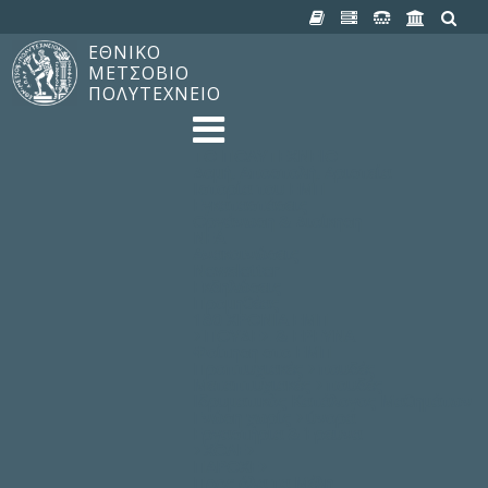
ΕΘΝΙΚΟ
ΜΕΤΣΟΒΙΟ
ΠΟΛΥΤΕΧΝΕΙΟ
TO ΠΟΛΥΤΕΧΝΕΙΟ
Δομή, Αποστολή, Αριστεία
Ιστορία του ΕΜΠ
Εγκαταστάσεις
Οργάνωση & Διοίκηση
ΝΕΑ
Ανακοινώσεις
Newsletter
Εκδηλώσεις
Προμηθέας
180 ΧΡΟΝΙΑ ΕΜΠ
ΣΠΟΥΔΕΣ & ΕΡΕΥΝΑ
Φοίτηση στο EMΠ
Προπτυχιακές Σπουδές
Μεταπτυχιακές Σπουδές
Ιδρυματικός Κατάλογος Μαθημάτων
Γνώση χωρίς Σύνορα
Εργαστήρια & Έρευνα
ΣΧΟΛΕΣ
ΠΑΡΟΧΕΣ
Προς όλα τα Μέλη