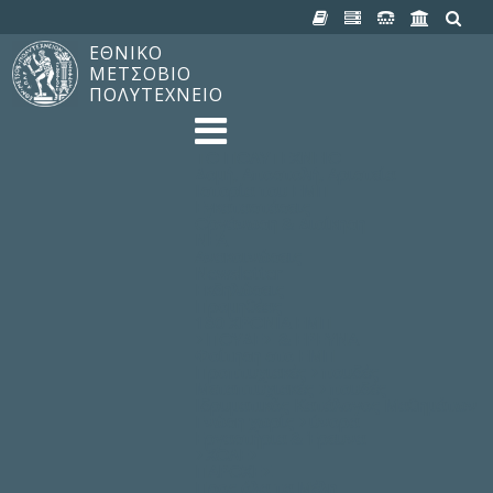
ΕΘΝΙΚΟ
ΜΕΤΣΟΒΙΟ
ΠΟΛΥΤΕΧΝΕΙΟ
TO ΠΟΛΥΤΕΧΝΕΙΟ
Δομή, Αποστολή, Αριστεία
Ιστορία του ΕΜΠ
Εγκαταστάσεις
Οργάνωση & Διοίκηση
ΝΕΑ
Ανακοινώσεις
Newsletter
Εκδηλώσεις
Προμηθέας
180 ΧΡΟΝΙΑ ΕΜΠ
ΣΠΟΥΔΕΣ & ΕΡΕΥΝΑ
Φοίτηση στο EMΠ
Προπτυχιακές Σπουδές
Μεταπτυχιακές Σπουδές
Ιδρυματικός Κατάλογος Μαθημάτων
Γνώση χωρίς Σύνορα
Εργαστήρια & Έρευνα
ΣΧΟΛΕΣ
ΠΑΡΟΧΕΣ
Προς όλα τα Μέλη