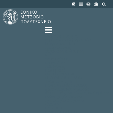
ΕΘΝΙΚΟ
ΜΕΤΣΟΒΙΟ
ΠΟΛΥΤΕΧΝΕΙΟ
TO ΠΟΛΥΤΕΧΝΕΙΟ
Δομή, Αποστολή, Αριστεία
Ιστορία του ΕΜΠ
Εγκαταστάσεις
Οργάνωση & Διοίκηση
ΝΕΑ
Ανακοινώσεις
Newsletter
Εκδηλώσεις
Προμηθέας
180 ΧΡΟΝΙΑ ΕΜΠ
ΣΠΟΥΔΕΣ & ΕΡΕΥΝΑ
Φοίτηση στο EMΠ
Προπτυχιακές Σπουδές
Μεταπτυχιακές Σπουδές
Ιδρυματικός Κατάλογος Μαθημάτων
Γνώση χωρίς Σύνορα
Εργαστήρια & Έρευνα
ΣΧΟΛΕΣ
ΠΑΡΟΧΕΣ
Προς όλα τα Μέλη