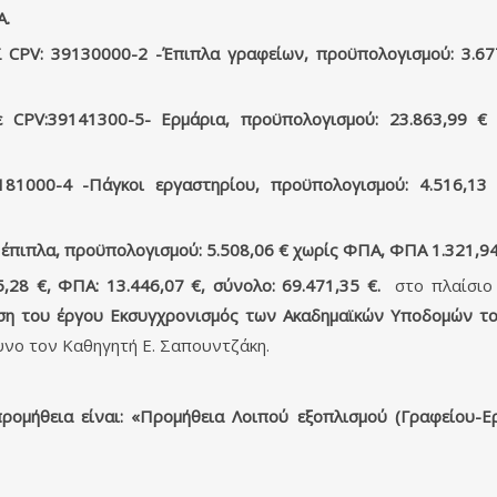
Α.
V: 39130000-2 -Έπιπλα γραφείων, προϋπολογισμού: 3.677
PV:39141300-5- Ερμάρια, προϋπολογισμού: 23.863,99 €
1000-4 -Πάγκοι εργαστηρίου, προϋπολογισμού: 4.516,13 
πιπλα, προϋπολογισμού: 5.508,06 € χωρίς ΦΠΑ, ΦΠΑ 1.321,94
5,28 €, ΦΠΑ: 13.446,07 €, σύνολο: 69.471,35 €.
στο πλαίσιο
ση του έργου Εκσυγχρονισμός των Ακαδημαϊκών Υποδομών τ
υνο τον Καθηγητή Ε. Σαπουντζάκη.
ομήθεια είναι: «Προμήθεια Λοιπού εξοπλισμού (Γραφείου-Ερ