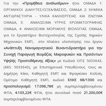
Για την
«Προμήθεια αναλωσίμων»
ήτοι ΟΜΑΔΑ 1:
ΟΡΓΑΝΙΚΟΙ ΔΙΑΛΥΤΕΣ/ΟΞΕΑ/ΒΑΣΕΙΣ, ΟΜΑΔΑ 2: ΧΗΜΙΚΑ
ΑΝΤΙΔΡΑΣΤΗΡΙΑ - ΥΛΙΚΑ ΚΑΛΛΙΕΡΓΕΙΑΣ ΚΑΙ ΕΝΖΥΜΑ
ΟΜΑΔΑ, 3: ΑΝΑΛΩΣΙΜΑ ΥΓΡΗΣ ΧΡΩΜΑΤΟΓΡΑΦΙΑΣ
ΟΜΑΔΑ, 4: ΑΝΑΛΩΣΙΜΑ ΜΟΡΙΑΚΗΣ ΒΙΟΛΟΓΙΑΣ ΟΜΑΔΑ,
για το Εργαστήριο Βιοτεχνολογίας της Σχολής Χημικών
Μηχανικών ΕΜΠ, στο πλαίσιο υλοποίησης του έργου
«Ανάπτυξη Νανομαγνητικού Βιοαντιδραστήρα για την
Συνεχή Παραγωγή Βιομάζας Μικροφυκών και Προϊόντων
Υψηλής Προστιθέμενης Αξίας»
με Κωδικό ΟΠΣ 5033643,
(MIS: 5033643), με Επιστημονικά Υπευθύνους τους κκ.
Δημήτρη Κέκο, Καθηγητή ΕΜΠ και Φραγκίσκο Κολίση,
Ομότιμο Καθηγητή ΕΜΠ, κωδικό
ΕΛΚΕ 68/1300
και
προϋπολογισμό: 17.096,78€
μη συμπεριλαμβανομένου
ΦΠΑ,
4.103,22€
ΦΠΑ, ήτοι συνολικό ποσό
21.200,00€
συμπεριλαμβανομένου ΦΠΑ.