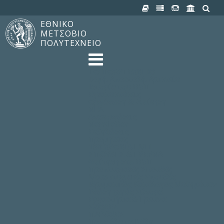
ΕΘΝΙΚΟ
ΜΕΤΣΟΒΙΟ
ΠΟΛΥΤΕΧΝΕΙΟ
TO ΠΟΛΥΤΕΧΝΕΙΟ
Δομή, Αποστολή, Αριστεία
Ιστορία του ΕΜΠ
Εγκαταστάσεις
Οργάνωση & Διοίκηση
ΝΕΑ
Ανακοινώσεις
Newsletter
Εκδηλώσεις
Προμηθέας
180 ΧΡΟΝΙΑ ΕΜΠ
ΣΠΟΥΔΕΣ & ΕΡΕΥΝΑ
Φοίτηση στο EMΠ
Προπτυχιακές Σπουδές
Μεταπτυχιακές Σπουδές
Ιδρυματικός Κατάλογος Μαθημάτων
Γνώση χωρίς Σύνορα
Εργαστήρια & Έρευνα
ΣΧΟΛΕΣ
ΠΑΡΟΧΕΣ
Προς όλα τα Μέλη