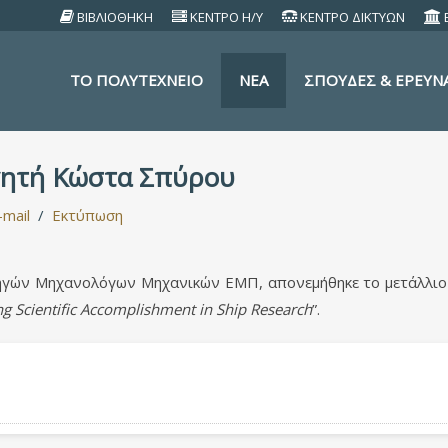
ΒΙΒΛΙΟΘΗΚΗ
ΚΕΝΤΡΟ Η/Υ
ΚΕΝΤΡΟ ΔΙΚΤΥΩΝ
TO ΠΟΛΥΤΕΧΝΕΙΟ
ΝΕΑ
ΣΠΟΥΔΕΣ & ΕΡΕΥΝ
ηγητή Κώστα Σπύρου
-mail
Εκτύπωση
ηγών Μηχανολόγων Μηχανικών ΕΜΠ, απονεμήθηκε το μετάλλιο 
g Scientific Accomplishment in Ship Research
”.