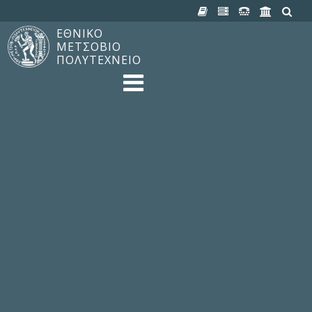
ΕΘΝΙΚΟ
ΜΕΤΣΟΒΙΟ
ΠΟΛΥΤΕΧΝΕΙΟ
TO ΠΟΛΥΤΕΧΝΕΙΟ
Δομή, Αποστολή, Αριστεία
Ιστορία του ΕΜΠ
Εγκαταστάσεις
Οργάνωση & Διοίκηση
ΝΕΑ
Ανακοινώσεις
Newsletter
Εκδηλώσεις
Προμηθέας
180 ΧΡΟΝΙΑ ΕΜΠ
ΣΠΟΥΔΕΣ & ΕΡΕΥΝΑ
Φοίτηση στο EMΠ
Προπτυχιακές Σπουδές
Μεταπτυχιακές Σπουδές
Ιδρυματικός Κατάλογος Μαθημάτων
Γνώση χωρίς Σύνορα
Εργαστήρια & Έρευνα
ΣΧΟΛΕΣ
ΠΑΡΟΧΕΣ
Προς όλα τα Μέλη