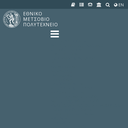
EN
ΕΘΝΙΚΟ
ΜΕΤΣΟΒΙΟ
ΠΟΛΥΤΕΧΝΕΙΟ
TO ΠΟΛΥΤΕΧΝΕΙΟ
Δομή, Αποστολή, Αριστεία
Ιστορία του ΕΜΠ
Εγκαταστάσεις
Οργάνωση & Διοίκηση
ΝΕΑ
Ανακοινώσεις
Newsletter
Εκδηλώσεις
Προμηθέας
180 ΧΡΟΝΙΑ ΕΜΠ
ΣΠΟΥΔΕΣ & ΕΡΕΥΝΑ
Φοίτηση στο EMΠ
Προπτυχιακές Σπουδές
Μεταπτυχιακές Σπουδές
Ιδρυματικός Κατάλογος Μαθημάτων
Γνώση χωρίς Σύνορα
Εργαστήρια & Έρευνα
ΣΧΟΛΕΣ
ΠΑΡΟΧΕΣ
Προς όλα τα Μέλη