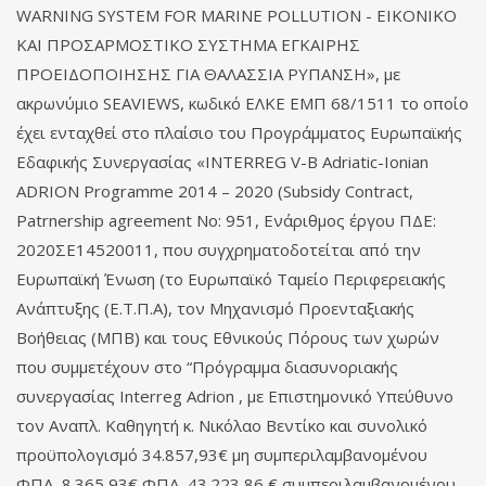
WARNING SYSTEM FOR MARINE POLLUTION - ΕΙΚΟΝΙΚΟ
ΚΑΙ ΠΡΟΣΑΡΜΟΣΤΙΚΟ ΣΥΣΤΗΜΑ ΕΓΚΑΙΡΗΣ
ΠΡΟΕΙΔΟΠΟΙΗΣΗΣ ΓΙΑ ΘΑΛΑΣΣΙΑ ΡΥΠΑΝΣΗ», με
ακρωνύμιο SEAVIEWS, κωδικό ΕΛΚΕ ΕΜΠ 68/1511 το οποίο
έχει ενταχθεί στο πλαίσιο του Προγράμματος Ευρωπαϊκής
Εδαφικής Συνεργασίας «INTERREG V-B Adriatic-Ionian
ADRION Programme 2014 – 2020 (Subsidy Contract,
Patrnership agreement No: 951, Ενάριθμος έργου ΠΔΕ:
2020ΣΕ14520011, που συγχρηματοδοτείται από την
Ευρωπαϊκή Ένωση (το Ευρωπαϊκό Ταμείο Περιφερειακής
Ανάπτυξης (Ε.Τ.Π.Α), τον Μηχανισμό Προενταξιακής
Βοήθειας (ΜΠΒ) και τους Εθνικούς Πόρους των χωρών
που συμμετέχουν στο “Πρόγραμμα διασυνοριακής
συνεργασίας Interreg Adrion , με Επιστημονικό Υπεύθυνο
τον Αναπλ. Καθηγητή κ. Νικόλαο Βεντίκο και συνολικό
προϋπολογισμό 34.857,93€ μη συμπεριλαμβανομένου
ΦΠΑ, 8.365,93€ ΦΠΑ, 43.223,86 € συμπεριλαμβανομένου