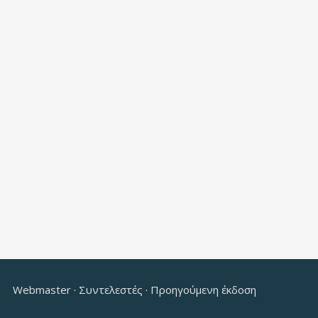
Webmaster
·
Συντελεστές
·
Προηγούμενη έκδοση