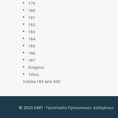
179
180
181
182
183
184
185
186
187
Επόμενο
Τέλος
Σελίδα 183 από 500
© 2025 ΕΜΠ ·
Προστασία Προσωπικών Δεδομένων