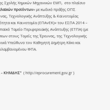
ης Σχολής Χημικών Μηχανικών ΕΜΠ, στο πλαίσιο
ρελαϊκών προϊόντων
» με κωδικό πράξης ΟΠΣ
υνας, Τεχνολογικής Ανάπτυξης & Καινοτομίας
τητα και Καινοτομία (ΕΠΑνΕΚ)» του ΕΣΠΑ 2014 –
ωπαϊκό Ταμείο Περιφερειακής Ανάπτυξης (ΕΤΠΑ) (με
σεων στους Τομείς της Έρευνας, της Τεχνολογικής
νικά Υπεύθυνo τoν Καθηγητή Δημήτρη Κέκο και
ιλαμβανομένου ΦΠΑ.
ν - ΚΗΜΔΗΣ"
(
http://eprocurement.gov.gr
)