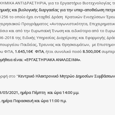
ΧΗΜΙΚΑ ΑΝΤΙΔΡΑΣΤΗΡΙΑ, για το Εργαστήριο Βιοτεχνολογίας τ
μικής και βιολογικής διεργασίας για την υπερ-αποθείωση πετ
1256 το οποίο έχει ενταχθεί Δράση Κρατικών Ενισχύσεων Έρε
ρησιακού Προγράμματος «Ανταγωνιστικότητα, Επιχειρηματικό
όσιο και από την Ευρωπαϊκή Ένωση και ειδικότερα από το Ευρ
06-2018 της Ειδικής Υπηρεσίας Διαχείρισης και Εφαρμογής Δρά
Υπουργείου Παιδείας, Έρευνας και Θρησκευμάτων, με Επιστημο
ου ΦΠΑ,
1.645,16€
ΦΠΑ
, ήτοι συνολικό ποσό
8.500,00
€
συμπερ
ομήθεια είναι: «ΕΡΓΑΣΤΗΡΙΑΚΑ ΑΝΑΛΩΣΙΜΑ».
ορφή στο "
Κεντρικό Ηλεκτρονικό Μητρώο Δημοσίων Συμβάσεω
3
/05/2021, ημέρα Πέμπτη και ώρα 14:00 μ.μ.
 ημέρα Παρασκευή και ώρα 11:00 π.μ.