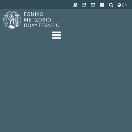
EN
ΕΘΝΙΚΟ
ΜΕΤΣΟΒΙΟ
ΠΟΛΥΤΕΧΝΕΙΟ
TO ΠΟΛΥΤΕΧΝΕΙΟ
Δομή, Αποστολή, Αριστεία
Ιστορία του ΕΜΠ
Εγκαταστάσεις
Οργάνωση & Διοίκηση
ΝΕΑ
Ανακοινώσεις
Newsletter
Εκδηλώσεις
Προμηθέας
180 ΧΡΟΝΙΑ ΕΜΠ
ΣΠΟΥΔΕΣ & ΕΡΕΥΝΑ
Φοίτηση στο EMΠ
Προπτυχιακές Σπουδές
Μεταπτυχιακές Σπουδές
Ιδρυματικός Κατάλογος Μαθημάτων
Γνώση χωρίς Σύνορα
Εργαστήρια & Έρευνα
ΣΧΟΛΕΣ
ΠΑΡΟΧΕΣ
Προς όλα τα Μέλη